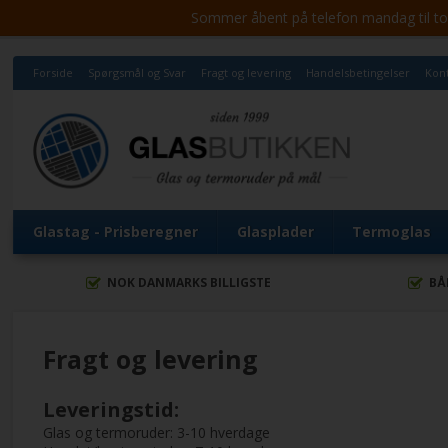
Sommer åbent på telefon mandag til torsd
Forside
Spørgsmål og Svar
Fragt og levering
Handelsbetingelser
Kont
Glastag - Prisberegner
Glasplader
Termoglas
NOK DANMARKS BILLIGSTE
BÅ
Fragt og levering
Leveringstid:
Glas og termoruder: 3-10 hverdage