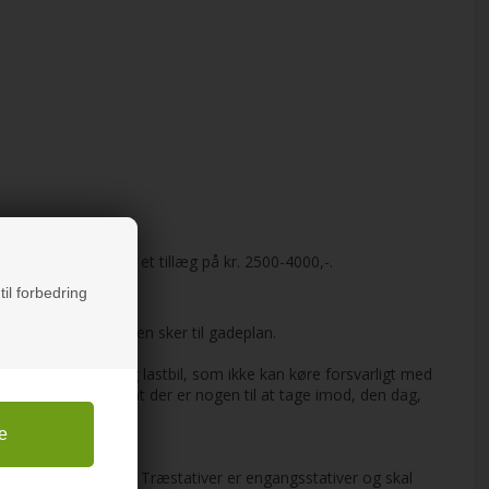
g til søtransport er et tillæg på kr. 2500-4000,-.
til forbedring
t med GLS. Leveringen sker til gadeplan.
d en 18 meter lang lastbil, som ikke kan køre forsvarligt med
rne i opgang, eller at der er nogen til at tage imod, den dag,
50,- pr. påbegyndt uge. Træstativer er engangsstativer og skal