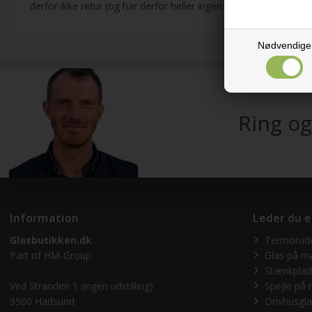
derfor ikke retur (og har derfor heller ingen leje-afgift).
Nødvendige
Ring og
Information
Leder du e
Glasbutikken.dk
Termorude
Part of
HM-Group
Glas på m
Stænkplad
Ved Stranden 1 (ingen udstilling)
Spejle på 
9560 Hadsund
Drivhusgl