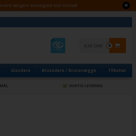
Forvent længere leveringstid end normalt.
0,00 DKK
0
Glasdøre
Brusedøre / Brusevægge
Tilbehør
 MÅL
HURTIG LEVERING