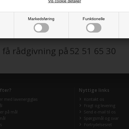
Vis cookie detaljer
Markedsføring
Funktionelle
 få rådgivning på
52 51 65 30
fter?
Nyttige links
r med lavenergiglas
Kontakt os
ål
Fragt og levering
er på mål
Send e-mail til os
mål
Spørgsmål og svar
as
Fortrydelsesret