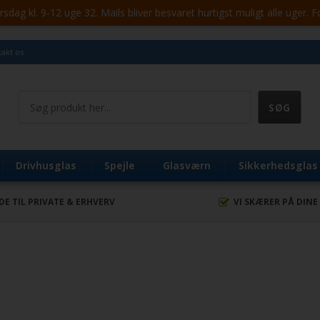
ag kl. 9-12 uge 32. Mails bliver besvaret hurtigst muligt alle uger. 
akt os
Drivhusglas
Spejle
Glasværn
Sikkerhedsglas
DE TIL PRIVATE & ERHVERV
VI SKÆRER PÅ DINE