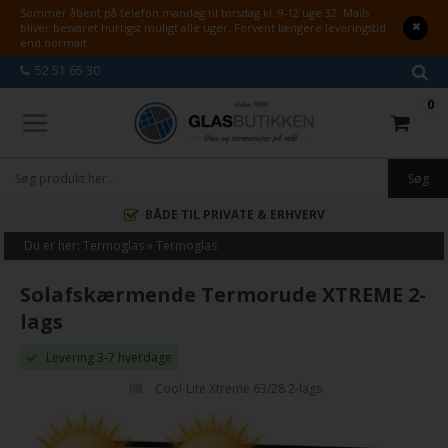
Sommer åbent på telefon mandag til torsdag kl. 9-12 uge 32. Mails
bliver besvaret hurtigst muligt alle uger. Forvent længere leveringstid
end normalt.
52 51 65 30
0
BÅDE TIL PRIVATE & ERHVERV
Du er her:
Termoglas
»
Termoglas
Solafskærmende Termorude XTREME 2-
lags
Levering 3-7 hverdage
Cool-Lite Xtreme 63/28 2-lags