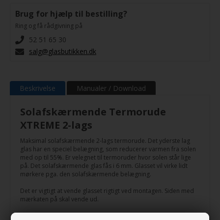
Brug for hjælp til bestilling?
Ring og få rådgivning på
52 51 65 30
salg@glasbutikken.dk
Beskrivelse
Manualer / Download
Solafskærmende Termorude
XTREME 2-lags
Maksimal solafskærmende 2-lags termorude. Det yderste lag
glas har en speciel belægning, som reducerer varmen fra solen
med op til 55%. Er velegnet til termoruder hvor solen står lige
på. Det solafskærmende glas fås i 6 mm. Glasset vil virke lidt
mørkere pga. den solafskærmende belægning.
Det er vigtigt at vende glasset rigtigt ved montagen. Siden med
mærkaten på skal vende ud.
En 2-lags termorude er opbygget af 2 lag glas med gas (argon)