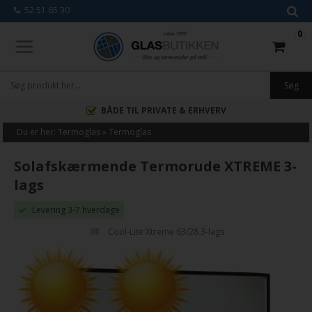
52 51 65 30
0
BÅDE TIL PRIVATE & ERHVERV
Du er her:
Termoglas
»
Termoglas
Solafskærmende Termorude XTREME 3-
lags
Levering 3-7 hverdage
Cool-Lite Xtreme 63/28 3-lags