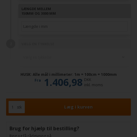
LÆNGDE MELLEM
150MM OG 3000 MM
VÆLG EN TYKKELSE
HUSK: Alle mål i millimeter: 1m = 100cm = 1000mm
1.406,98
DKK
Fra
inkl. moms
stk
Brug for hjælp til bestilling?
Ring og få rådgivning på