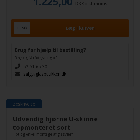
1.225,00
DKK inkl. moms
stk
Brug for hjælp til bestilling?
Ring og få rådgivning på
52 51 65 30
salg@glasbutikken.dk
Beskrivelse
Udvendig hjørne U-skinne
topmonteret sort
Flot og enkel montage af glasværn.