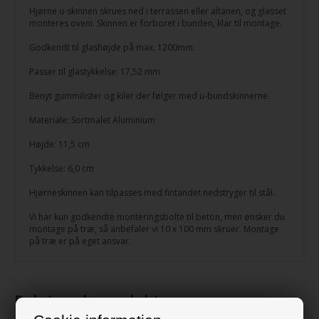
Hjørne u-skinnen skrues ned i terrassen eller altanen, og glasset
monteres oveni. Skinnen er forboret i bunden, klar til montage.
Godkendt til glashøjde på max. 1200mm.
Passer til glastykkelse: 17,52 mm
Benyt gummilister og kiler der følger med u-bundskinnerne.
Materiale: Sortmalet Aluminium
Højde: 11,5 cm
Tykkelse: 6,0 cm
Hjørneskinnen kan tilpasses med fintandet nedstryger til stål.
Vi har kun godkendte monteringsbolte til beton, men ønsker du
montage på træ, så anbefaler vi 10 x 100 mm skruer. Montage
på træ er på eget ansvar.
Relaterede produkter