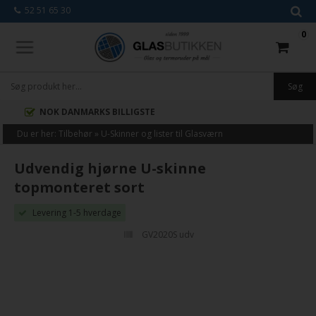
52 51 65 30
0
BÅDE TIL PRIVATE & ERHVERV
Du er her:
Tilbehør
»
U-Skinner og lister til Glasværn
Udvendig hjørne U-skinne
topmonteret sort
Levering 1-5 hverdage
GV2020S udv