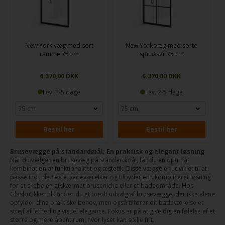
New York væg med sort
New York væg med sorte
ramme 75 cm
sprosser 75 cm
6.370,00 DKK
6.370,00 DKK
Lev. 2-5 dage
Lev. 2-5 dage
Bestil her
Bestil her
Brusevægge på standardmål: En praktisk og elegant løsning
Når du vælger en brusevæg på standardmål, får du en optimal
kombination af funktionalitet og æstetik. Disse vægge er udviklet til at
passe ind i de fleste badeværelser og tilbyder en ukompliceret løsning
for at skabe en afskærmet bruseniche eller et badeområde. Hos
Glasbutikken.dk finder du et bredt udvalg af brusevægge, der ikke alene
opfylder dine praktiske behov, men også tilfører dit badeværelse et
strejf af lethed og visuel elegance. Fokus er på at give dig en følelse af et
større og mere åbent rum, hvor lyset kan spille frit.