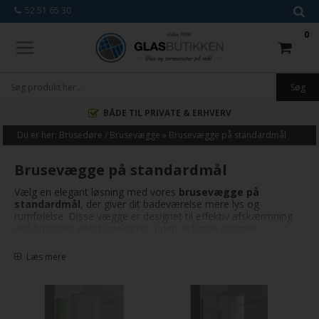
52 51 65 30
0
BÅDE TIL PRIVATE & ERHVERV
Du er her:
Brusedøre / Brusevægge
»
Brusevægge på standardmål
Brusevægge på standardmål
Vælg en elegant løsning med vores
brusevægge på
standardmål
, der giver dit badeværelse mere lys og
rumfølelse. Disse vægge er designet til effektiv afskærmning
ved bruseren eller badekarret, uden at tynge rummet.
Vi tilbyder flere forskellige modeller, der passer til din stil. Fra
Læs mere
den minimalistiske løsning i rent, klart glas, som lader lyset
strømme frit, til modeller med sorte sprosser og kanter i ægte
New Yorker stil. Uanset dit valg får du en stilren og funktionel
brusevæg, der forvandler dit badeværelse til et mere åbent og
indbydende rum.