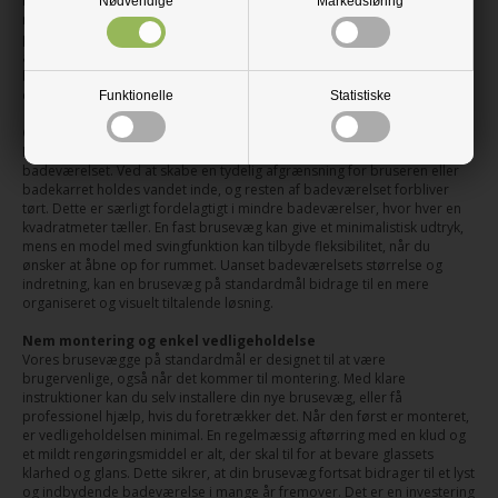
modstå hverdagens brug og eventuelle stød. Tykkelsen på glasset er
Nødvendige
Markedsføring
nøje udvalgt for at give stabilitet og en solid følelse. De beslag og
profiler, vi anvender, er ligeledes af høj kvalitet, ofte i rustfrit stål eller
aluminium, som er modstandsdygtige over for fugt og korrosion, og
bevarer sit elegante udseende over tid. Dette sikrer en lang levetid for
din brusevæg.
Funktionelle
Statistiske
Optimal udnyttelse af pladsen
En brusevæg i glas er en effektiv måde at optimere pladsen på
badeværelset. Ved at skabe en tydelig afgrænsning for bruseren eller
badekarret holdes vandet inde, og resten af badeværelset forbliver
tørt. Dette er særligt fordelagtigt i mindre badeværelser, hvor hver en
kvadratmeter tæller. En fast brusevæg kan give et minimalistisk udtryk,
mens en model med svingfunktion kan tilbyde fleksibilitet, når du
ønsker at åbne op for rummet. Uanset badeværelsets størrelse og
indretning, kan en brusevæg på standardmål bidrage til en mere
organiseret og visuelt tiltalende løsning.
Nem montering og enkel vedligeholdelse
Vores brusevægge på standardmål er designet til at være
brugervenlige, også når det kommer til montering. Med klare
instruktioner kan du selv installere din nye brusevæg, eller få
professionel hjælp, hvis du foretrækker det. Når den først er monteret,
er vedligeholdelsen minimal. En regelmæssig aftørring med en klud og
et mildt rengøringsmiddel er alt, der skal til for at bevare glassets
klarhed og glans. Dette sikrer, at din brusevæg fortsat bidrager til et lyst
og indbydende badeværelse i mange år fremover. Det er en investering