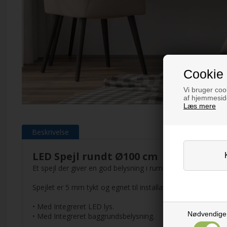
Cookie 
Vi bruger cook
af hjemmeside
Læs mere
Beskrivelse
LED Spejl rundt Ø100 cm
Et spejl der giver en god belysning i rummet ved et meget li
Spejlet er 5 mm tykt og egnet til installation i badeværelset
• Med Integreret LED lys.
Nødvendige
• Med Integreret baggrundsbelysning.