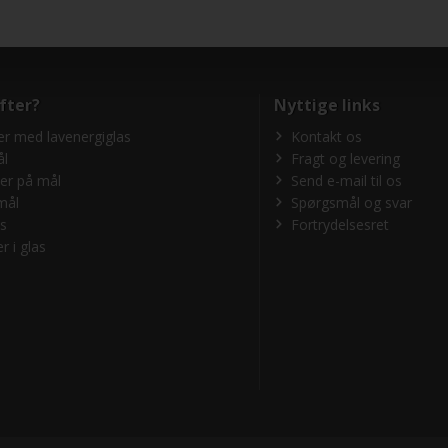
fter?
Nyttige links
r med lavenergiglas
Kontakt os
ål
Fragt og levering
er på mål
Send e-mail til os
mål
Spørgsmål og svar
as
Fortrydelsesret
r i glas