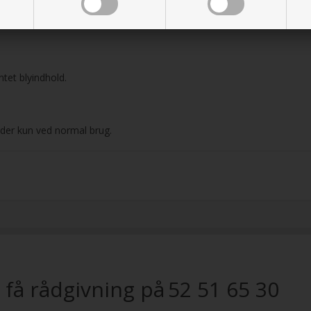
ntet blyindhold.
lder kun ved normal brug.
 få rådgivning på
52 51 65 30