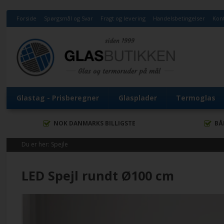
Forside
Spørgsmål og Svar
Fragt og levering
Handelsbetingelser
Kont
Glastag - Prisberegner
Glasplader
Termoglas
NOK DANMARKS BILLIGSTE
BÅ
Du er her:
Spejle
LED Spejl rundt Ø100 cm