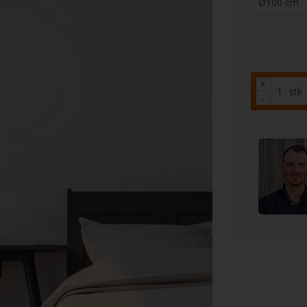
+
stk
-