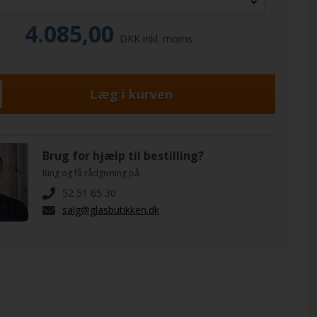
4.085,00
DKK inkl. moms
Brug for hjælp til bestilling?
Ring og få rådgivning på
52 51 65 30
salg@glasbutikken.dk