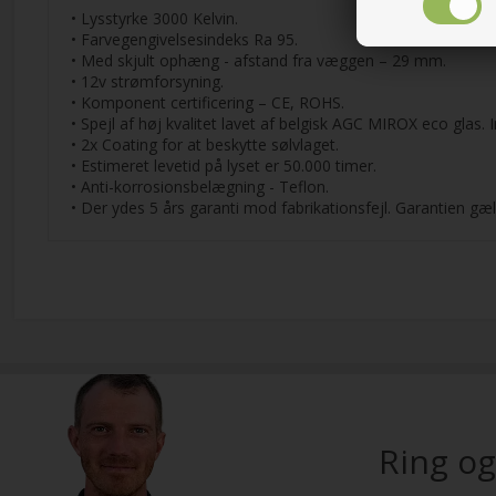
• Lysstyrke 3000 Kelvin.
• Farvegengivelsesindeks Ra 95.
• Med skjult ophæng - afstand fra væggen – 29 mm.
• 12v strømforsyning.
• Komponent certificering – CE, ROHS.
• Spejl af høj kvalitet lavet af belgisk AGC MIROX eco glas. I
• 2x Coating for at beskytte sølvlaget.
• Estimeret levetid på lyset er 50.000 timer.
• Anti-korrosionsbelægning - Teflon.
• Der ydes 5 års garanti mod fabrikationsfejl. Garantien gæ
Ring og