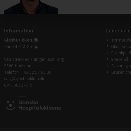
Information
Leder du e
Glasbutikken.dk
Termorude
Part of
HM-Group
Glas på m
Stænkplad
Ved Stranden 1 (ingen udstilling)
Spejle på 
9560 Hadsund
Drivhusgl
Telefon: +45 52 51 65 30
Bruseniche
salg@glasbutikken.dk
CVR: 30527615